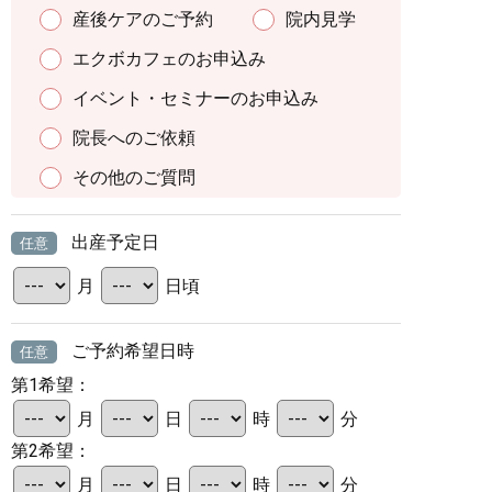
産後ケアのご予約
院内見学
エクボカフェのお申込み
イベント・セミナーのお申込み
院長へのご依頼
その他のご質問
出産予定日
任意
月
日頃
ご予約希望日時
任意
第1希望：
月
日
時
分
第2希望：
月
日
時
分