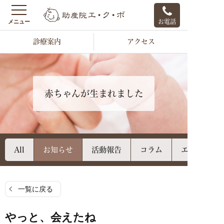
お電話
診療案内
アクセス
赤ちゃんが生まれました
All
お知らせ
活動報告
コラム
エクボのご
一覧に戻る
やっと、会えたね