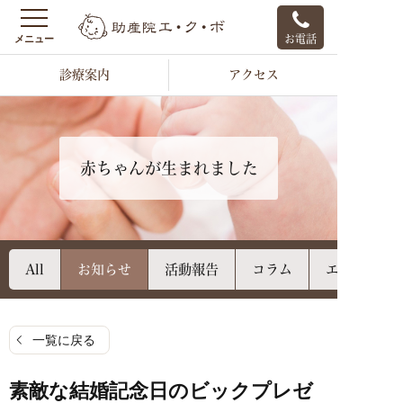
お電話
診療案内
アクセス
赤ちゃんが生まれました
All
お知らせ
活動報告
コラム
エクボのご
一覧に戻る
素敵な結婚記念日のビックプレゼ