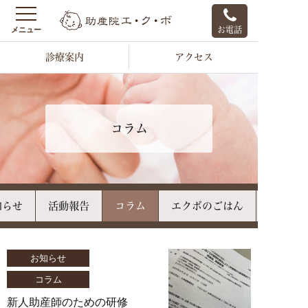
お電話
診療案内
アクセス
コラム
知らせ
活動報告
コラム
エクボのごはん
お知らせ
コラム
新人助産師のための研修