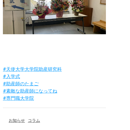
#天使大学大学院助産研究科
#入学式
#助産師のたまご
#素敵な助産師になってね
#専門職大学院
お知らせ
コラム