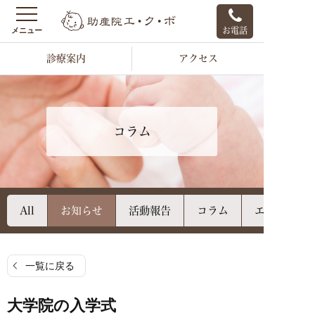
お電話
診療案内
アクセス
コラム
All
お知らせ
活動報告
コラム
エクボのご
一覧に戻る
大学院の入学式