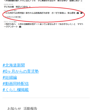
#北海道新聞
#0ヶ月からの育児塾
#妊婦編
#動画同時配信
#くらし欄掲載
お知らせ
活動報告