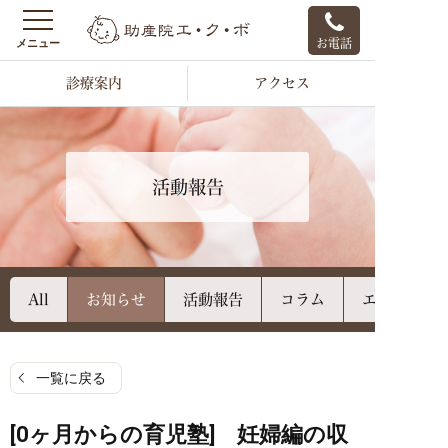
お電話
診療案内
アクセス
活動報告
All
お知らせ
活動報告
コラム
エクボのご
一覧に戻る
[0ヶ月からの育児塾] 妊婦編の収