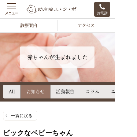
お電話
診療案内
アクセス
赤ちゃんが生まれました
All
お知らせ
活動報告
コラム
エクボのご
一覧に戻る
ビックなベビーちゃん