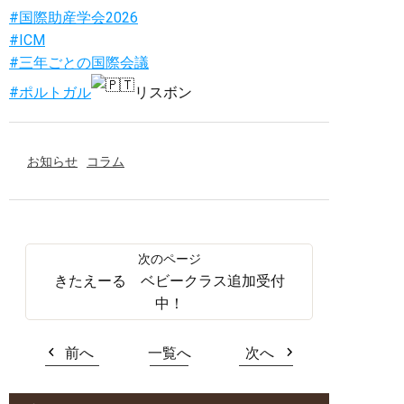
#国際助産学会2026
#ICM
#三年ごとの国際会議
#ポルトガル
リスボン
お知らせ
コラム
きたえーる ベビークラス追加受付
中！
前へ
一覧へ
次へ