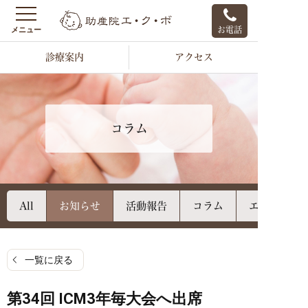
お電話
診療案内
アクセス
コラム
All
お知らせ
活動報告
コラム
エクボのご
一覧に戻る
第34回 ICM3年毎大会へ出席