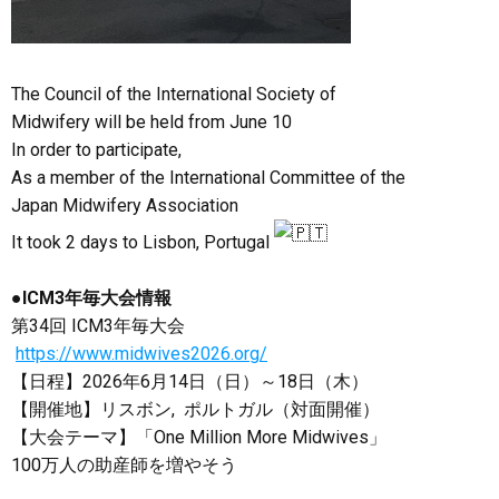
The Council of the International Society of
Midwifery will be held from June 10
In order to participate,
As a member of the International Committee of the
Japan Midwifery Association
It took 2 days to Lisbon, Portugal
●ICM3年毎大会情報
第34回 ICM3年毎大会
https://www.midwives2026.org/
【日程】2026年6月14日（日）～18日（木）
【開催地】リスボン, ポルトガル（対面開催）
【大会テーマ】「One Million More Midwives」
100万人の助産師を増やそう